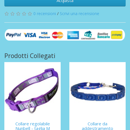
Acquista
0 recensioni
/
Scrivi una recensione
Prodotti Collegati
Collare regolabile
Collare da
Nunbell - taglia M
addestramento