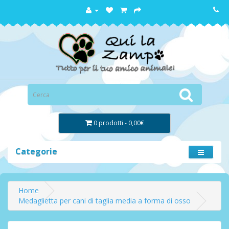
0 prodotti - 0,00€
Categorie
Home
Medaglietta per cani di taglia media a forma di osso