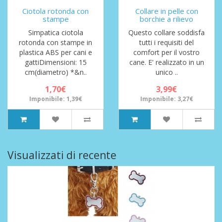
Ciotola rotonda con
Collare in pelle con
stampe
borchie a rilievo
Simpatica ciotola
Questo collare soddisfa
rotonda con stampe in
tutti i requisiti del
plastica ABS per cani e
comfort per il vostro
gattiDimensioni: 15
cane. E' realizzato in un
cm(diametro) *&n..
unico ..
1,70€
3,99€
Imponibile: 1,39€
Imponibile: 3,27€
Visualizzati di recente