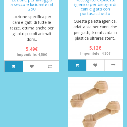
a secco e lucidante ml
igienico per bisogni di
250
cani e gatti con
portasacchetto
Lozione specifica per
Questa paletta igienica,
cani e gatti di tutte le
adatta sia per canni che
razze, ottima anche per
per gatti, è realizzata in
gli altri piccoli animali
plastica ultraresistent..
dom..
5,12€
5,49€
Imponibile: 4,20€
Imponibile: 4,50€